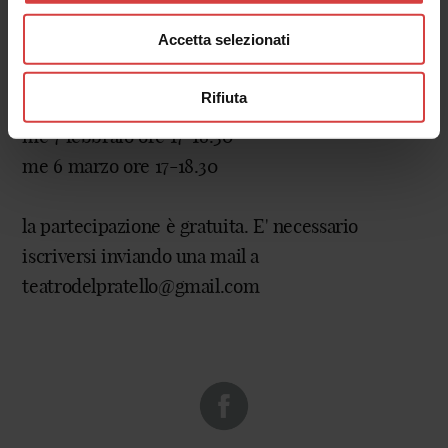
Date del laboratorio:
Accetta selezionati
me 10 gennaio ore 17-18.30
me 17 gennaio ore 17-18.30
Rifiuta
me 24 gennaio ore 17-18.30
me 7 febbraio ore 17-18.30
me 6 marzo ore 17-18.30
la partecipazione è gratuita. E' necessario
iscriversi inviando una mail a
teatrodelpratello@gmail.com