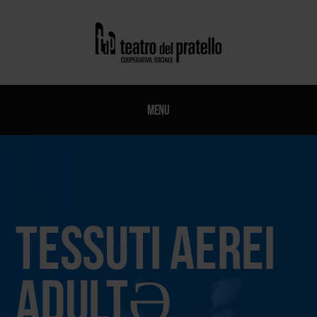
Menu
Tessuti aerei
adultƏ