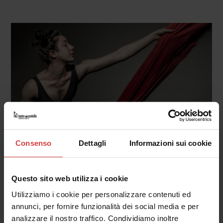
Consenso
Dettagli
Informazioni sui cookie
Questo sito web utilizza i cookie
Tessuti aerei è una disciplina acrobatica circense
Utilizziamo i cookie per personalizzare contenuti ed
che consiste nel salire su due tessuti morbidi e
annunci, per fornire funzionalità dei social media e per
analizzare il nostro traffico. Condividiamo inoltre
comporre figure su di essi. Le figure possono