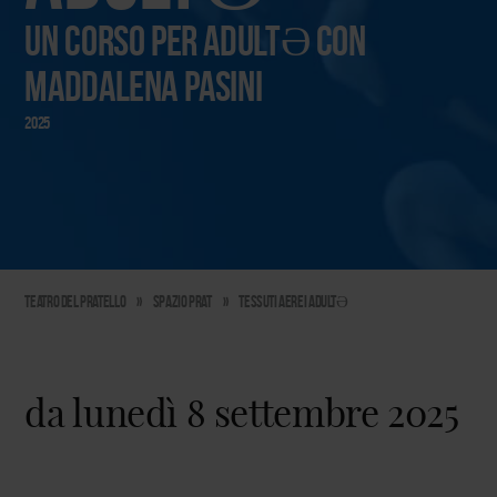
un corso per adultƏ con
Maddalena Pasini
2025
Teatro del Pratello
»
Spazio PraT
»
Tessuti aerei adultƏ
da lunedì 8 settembre 2025