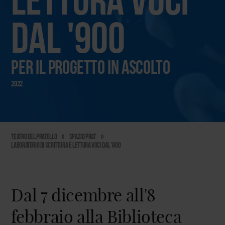
dal '900
Per il progetto IN ASCOLTO
2022
Teatro del Pratello
»
Spazio PraT
»
laboratorio di scrittura e lettura voci dal '900
Dal 7 dicembre all'8
febbraio alla Biblioteca