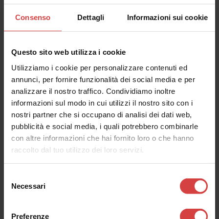
Consenso
Dettagli
Informazioni sui cookie
mercoledì
01
feb
Questo sito web utilizza i cookie
VOCI DAL 900- scrittura e
Utilizziamo i cookie per personalizzare contenuti ed
annunci, per fornire funzionalità dei social media e per
lettura
analizzare il nostro traffico. Condividiamo inoltre
informazioni sul modo in cui utilizzi il nostro sito con i
nostri partner che si occupano di analisi dei dati web,
Luogo_
pubblicità e social media, i quali potrebbero combinarle
Biblioteca Borges, via dello Scalo 21/2
con altre informazioni che hai fornito loro o che hanno
raccolto dal tuo utilizzo dei loro servizi.
Orario_
16:30
Selezione
Necessari
del
consenso
Preferenze