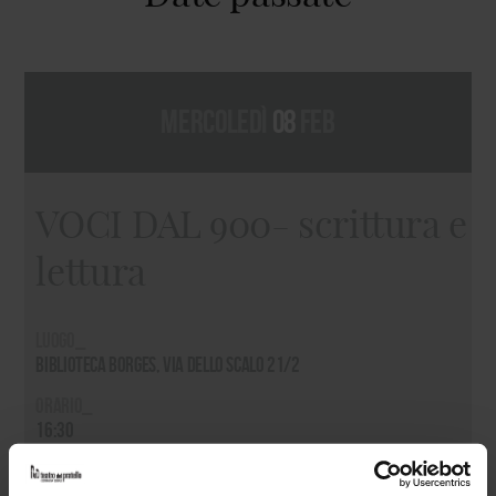
mercoledì
08
feb
VOCI DAL 900- scrittura e
lettura
Luogo_
Biblioteca Borges, via dello Scalo 21/2
Orario_
16:30