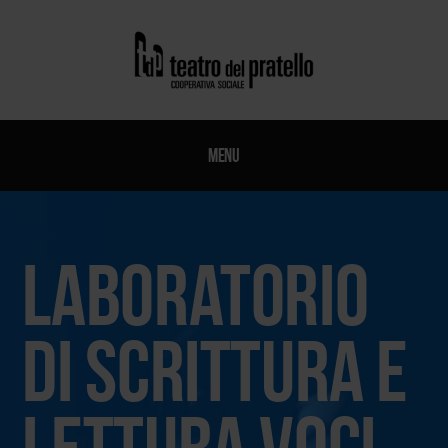
Menu
laboratorio
di scrittura e
lettura voci