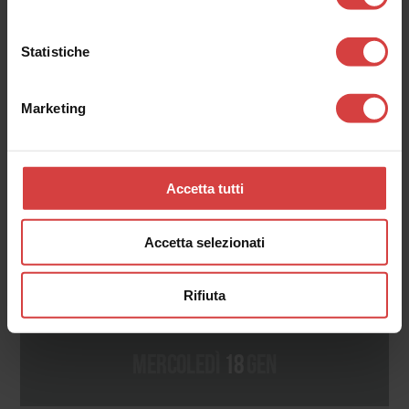
mercoledì
25
gen
Statistiche
VOCI DAL 900- scrittura e
Marketing
lettura
Luogo_
Accetta tutti
Biblioteca Borges, via dello Scalo 21/2
Orario_
Accetta selezionati
16:30
Rifiuta
mercoledì
18
gen