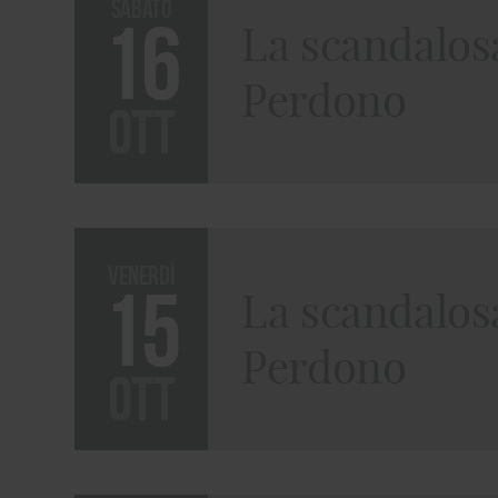
sabato
16
La scandalosa
Perdono
ott
venerdì
15
La scandalosa
Perdono
ott