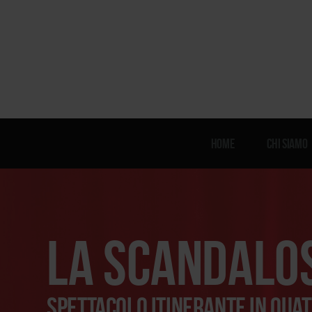
Home
Chi siamo
la scandalos
Spettacolo itinerante in quat