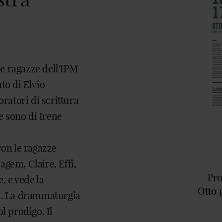
le ragazze dell'IPM
uto di Elvio
oratori di scrittura
ne sono di Irene
con le ragazze
gem, Claire, Effi,
, e vede la
si. La drammaturgia
l prodigo. Il