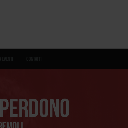
 eventi
Contatti
 perdono
tremoli