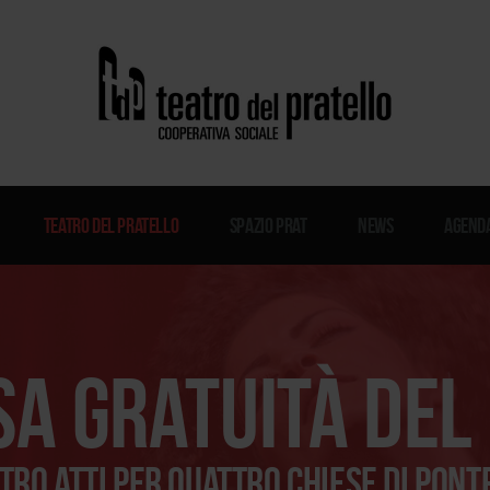
Teatro del Pratello
Spazio Prat
News
Agenda
a gratuità del
tro atti per quattro chiese di Pon