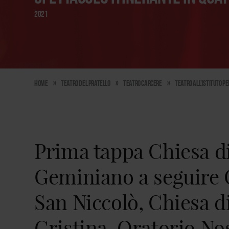
2021
Home
»
Teatro del Pratello
»
Teatro carcere
»
Teatro all’Istituto P
Prima tappa Chiesa d
Geminiano a seguire 
San Niccolò, Chiesa d
Cristina, Oratorio No