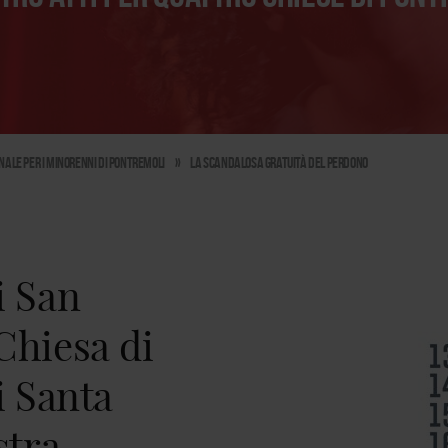
enale per i Minorenni di Pontremoli
»
la scandalosa gratuità del perdono
i San
Chiesa di
i Santa
stra