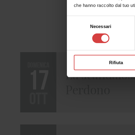
che hanno raccolto dal tuo uti
Selezione
Necessari
del
consenso
Rifiuta
domenica
17
La scandalosa
Perdono
ott