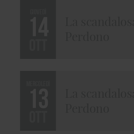
giovedì
14
La scandalosa
Perdono
ott
mercoledì
13
La scandalosa
Perdono
ott