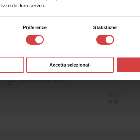
lizzo dei loro servizi.
Date passate
Preferenze
Statistiche
Accetta selezionati
Luogo_
 gratuità del
Pontremoli
Orario_
20:00