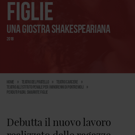
figlie
Una giostra shakespeariana
2018
Home
»
Teatro del Pratello
»
Teatro carcere
»
Teatro all’Istituto Penale per i Minorenni di Pontremoli
»
Perduti padri. Smarrite figlie
Debutta il nuovo lavoro