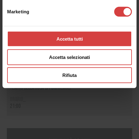
Marketing
sabato
13
ott
Accetta tutti
Perduti padri. Smarrite
Accetta selezionati
figlie
Rifiuta
Luogo_
Teatro della Rosa di Pontremoli
Orario_
21:00