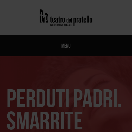
Menu
Perduti padri.
Smarrite