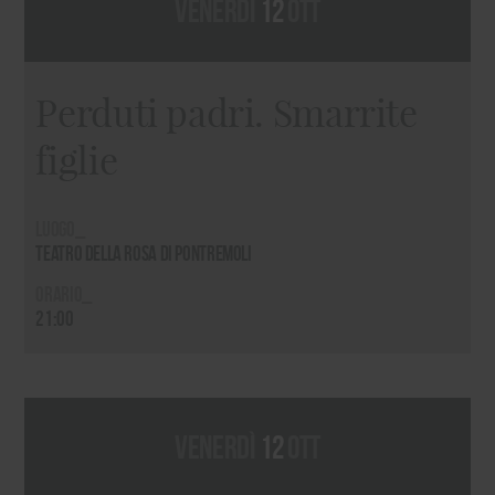
venerdì
12
ott
Perduti padri. Smarrite
figlie
Luogo_
Teatro della Rosa di Pontremoli
Orario_
21:00
venerdì
12
ott