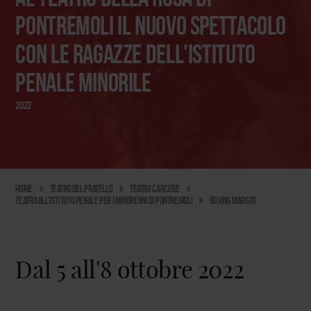
Pontremoli il nuovo spettacolo
con le ragazze dell'Istituto
Penale Minorile
2022
Home
»
Teatro del Pratello
»
Teatro carcere
»
Teatro all’Istituto Penale per i Minorenni di Pontremoli
»
boxing margot
Dal 5 all'8 ottobre 2022