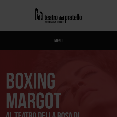
Menu
boxing
margot
Al Teatro della Rosa di