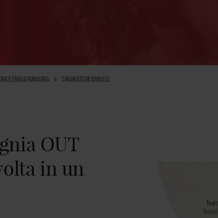
norile Emilia Romagna
»
Chiamatemi Ismaele
agnia OUT
volta in un