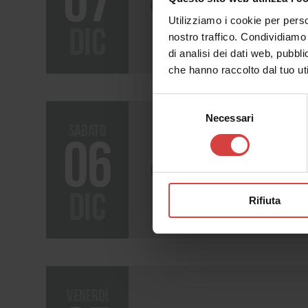
Chiamatemi 
Utilizziamo i cookie per perso
dic
nostro traffico. Condividiamo 
di analisi dei dati web, pubbl
che hanno raccolto dal tuo uti
Selezione
Necessari
del
sabato
consenso
06
Chiamatemi 
dic
Rifiuta
venerdì