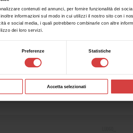
Ismaele
nalizzare contenuti ed annunci, per fornire funzionalità dei socia
Orario_
inoltre informazioni sul modo in cui utilizzi il nostro sito con i n
16:30
icità e social media, i quali potrebbero combinarle con altre inform
lizzo dei loro servizi.
Preferenze
Statistiche
Luogo_
Teatro Arena del
Ismaele
Orario_
Accetta selezionati
20:00
Luogo_