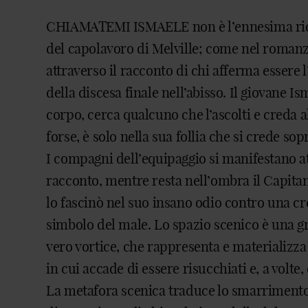
CHIAMATEMI ISMAELE non è l’ennesima rid
del capolavoro di Melville; come nel romanzo
attraverso il racconto di chi afferma essere 
della discesa finale nell’abisso. Il giovane Is
corpo, cerca qualcuno che l’ascolti e creda al
forse, è solo nella sua follia che si crede so
I compagni dell’equipaggio si manifestano at
racconto, mentre resta nell’ombra il Capita
lo fascinò nel suo insano odio contro una c
simbolo del male. Lo spazio scenico è una g
vero vortice, che rappresenta e materializza
in cui accade di essere risucchiati e, a volte,
La metafora scenica traduce lo smarrimento,