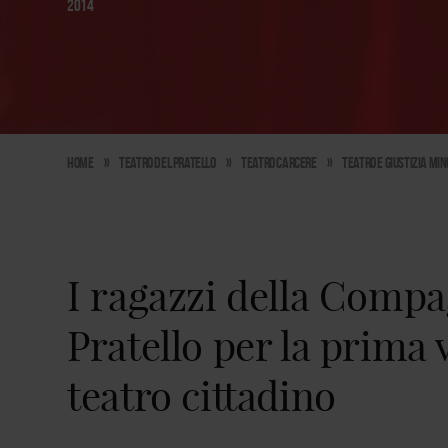
2014
Home
»
Teatro del Pratello
»
Teatro carcere
»
Teatro e Giustizia Mi
I ragazzi della Comp
Pratello per la prima 
teatro cittadino