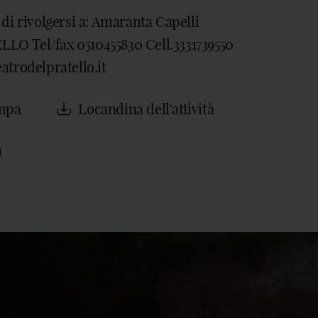
 di rivolgersi a: Amaranta Capelli
O Tel/fax 0510455830 Cell.3331739550
atrodelpratello.it
mpa
Locandina dell'attività
a