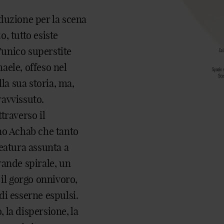
uzione per la scena
, tutto esiste
l’unico superstite
maele, offeso nel
la sua storia, ma,
pravvissuto.
traverso il
no Achab che tanto
reatura assunta a
rande spirale, un
 il gorgo onnivoro,
 di esserne espulsi.
 la dispersione, la