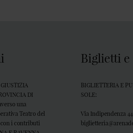
i
Biglietti 
O GIUSTIZIA
BIGLIETTERIA E P
ROVINCIA DI
SOLE:
verso una
perativa Teatro del
Via Indipendenza 44 
on i contributi
biglietteria@arenade
NA E RAVENNA,