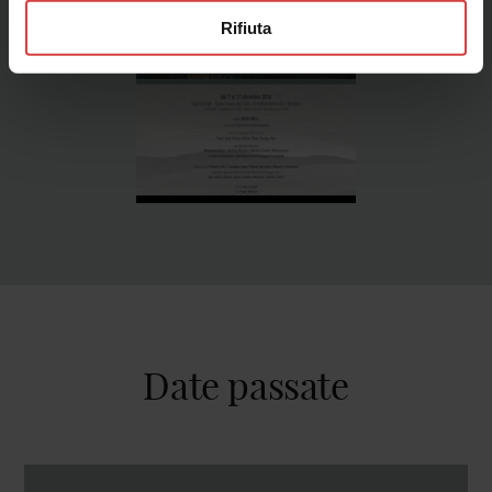
Rifiuta
Date passate