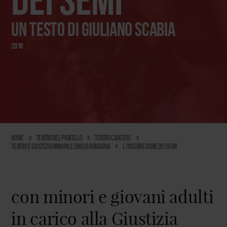
un testo di Giuliano Scabia
2016
Home
»
Teatro del Pratello
»
Teatro carcere
»
Teatro e Giustizia Minorile Emilia Romagna
»
L'Insurrezione dei Semi
con minori e giovani adulti
in carico alla Giustizia