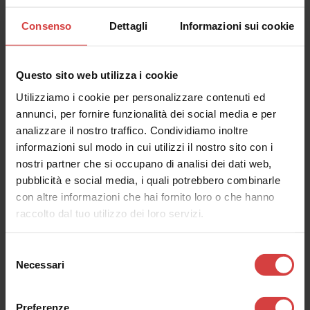
Consenso
Dettagli
Informazioni sui cookie
Questo sito web utilizza i cookie
Utilizziamo i cookie per personalizzare contenuti ed
annunci, per fornire funzionalità dei social media e per
analizzare il nostro traffico. Condividiamo inoltre
informazioni sul modo in cui utilizzi il nostro sito con i
2018-04-18 16:46:32
nostri partner che si occupano di analisi dei dati web,
Occultamenti velati nel foyer del Teatro Arena del
pubblicità e social media, i quali potrebbero combinarle
Sole
con altre informazioni che hai fornito loro o che hanno
raccolto dal tuo utilizzo dei loro servizi.
Selezione
Necessari
del
consenso
Preferenze