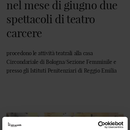
nel mese di giugno due
spettacoli di teatro
carcere
procedono le attività teatrali alla casa
Circondariale di Bologna/Sezione Femminile e
presso gli Istituti Penitenziari di Reggio Emilia